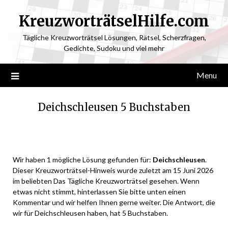
KreuzworträtselHilfe.com
Tägliche Kreuzworträtsel Lösungen, Rätsel, Scherzfragen,
Gedichte, Sudoku und viel mehr
Menu
Deichschleusen 5 Buchstaben
Posted
by
on
ardit
Wir haben 1 mögliche Lösung gefunden für:
Deichschleusen
.
June
Dieser Kreuzworträtsel-Hinweis wurde zuletzt am 15 Juni 2026
14,
im beliebten Das Tägliche Kreuzworträtsel gesehen. Wenn
2026
etwas nicht stimmt, hinterlassen Sie bitte unten einen
Kommentar und wir helfen Ihnen gerne weiter. Die Antwort, die
wir für Deichschleusen haben, hat 5 Buchstaben.