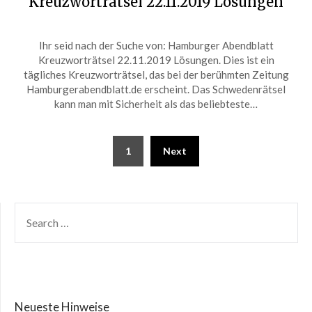
Kreuzworträtsel 22.11.2019 Lösungen
Posted
by
Ihr seid nach der Suche von: Hamburger Abendblatt
on
ardit
Kreuzworträtsel 22.11.2019 Lösungen. Dies ist ein
November
tägliches Kreuzworträtsel, das bei der berühmten Zeitung
22,
Hamburgerabendblatt.de erscheint. Das Schwedenrätsel
2019
kann man mit Sicherheit als das beliebteste…
1
Next
Neueste Hinweise