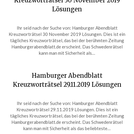
Kreuzworträtsel 30 November 2019
Lösungen
Posted
by
Ihr seid nach der Suche von: Hamburger Abendblatt
on
ardit
Kreuzworträtsel 30 November 2019 Lösungen. Dies ist ein
November
tägliches Kreuzworträtsel, das bei der berühmten Zeitung
30,
Hamburgerabendblatt.de erscheint. Das Schwedenrätsel
2019
kann man mit Sicherheit als…
Hamburger Abendblatt
Kreuzworträtsel 29.11.2019 Lösungen
Posted
by
Ihr seid nach der Suche von: Hamburger Abendblatt
on
ardit
Kreuzworträtsel 29.11.2019 Lösungen. Dies ist ein
November
tägliches Kreuzworträtsel, das bei der berühmten Zeitung
29,
Hamburgerabendblatt.de erscheint. Das Schwedenrätsel
2019
kann man mit Sicherheit als das beliebteste…