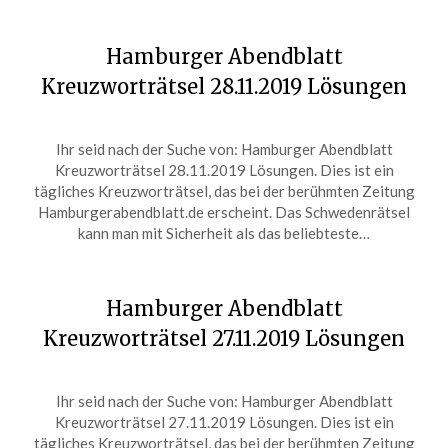
Hamburger Abendblatt
Kreuzworträtsel 28.11.2019 Lösungen
Posted
by
Ihr seid nach der Suche von: Hamburger Abendblatt
on
ardit
Kreuzworträtsel 28.11.2019 Lösungen. Dies ist ein
November
tägliches Kreuzworträtsel, das bei der berühmten Zeitung
28,
Hamburgerabendblatt.de erscheint. Das Schwedenrätsel
2019
kann man mit Sicherheit als das beliebteste…
Hamburger Abendblatt
Kreuzworträtsel 27.11.2019 Lösungen
Posted
by
Ihr seid nach der Suche von: Hamburger Abendblatt
on
ardit
Kreuzworträtsel 27.11.2019 Lösungen. Dies ist ein
November
tägliches Kreuzworträtsel, das bei der berühmten Zeitung