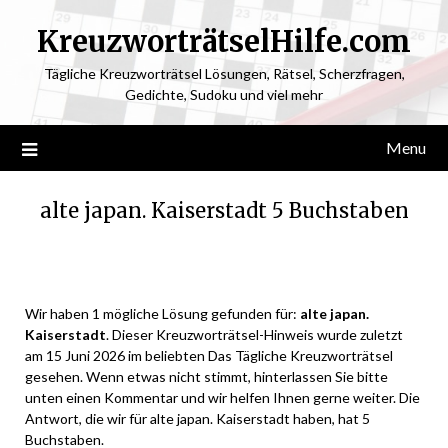
KreuzworträtselHilfe.com
Tägliche Kreuzworträtsel Lösungen, Rätsel, Scherzfragen,
Gedichte, Sudoku und viel mehr
Menu
alte japan. Kaiserstadt 5 Buchstaben
Posted
by
on
ardit
Wir haben 1 mögliche Lösung gefunden für:
alte japan.
June
Kaiserstadt
. Dieser Kreuzworträtsel-Hinweis wurde zuletzt
14,
am 15 Juni 2026 im beliebten Das Tägliche Kreuzworträtsel
2026
gesehen. Wenn etwas nicht stimmt, hinterlassen Sie bitte
unten einen Kommentar und wir helfen Ihnen gerne weiter. Die
Antwort, die wir für alte japan. Kaiserstadt haben, hat 5
Buchstaben.