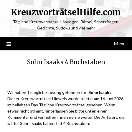
KreuzworträtselHilfe.com
Tägliche Kreuzworträtsel Lösungen, Rätsel, Scherzfragen,
Gedichte, Sudoku und viel mehr
Menu
Sohn Isaaks 4 Buchstaben
Posted
by
on
ardit
Wir haben 1 mögliche Lösung gefunden für:
Sohn Isaaks
.
June
Dieser Kreuzworträtsel-Hinweis wurde zuletzt am 16 Juni 2026
15,
im beliebten Das Tägliche Kreuzworträtsel gesehen. Wenn
2026
etwas nicht stimmt, hinterlassen Sie bitte unten einen
Kommentar und wir helfen Ihnen gerne weiter. Die Antwort, die
wir für Sohn Isaaks haben, hat 4 Buchstaben.