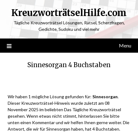
KreuzworträtselHilfe.com
Tägliche Kreuzworträtsel Lösungen, Rätsel, Scherzfragen,
Gedichte, Sudoku und viel mehr
Menu
Sinnesorgan 4 Buchstaben
Posted
by
on
ardit
Wir haben 1 mögliche Lösung gefunden für:
Sinnesorgan
.
November
Dieser Kreuzworträtsel-Hinweis wurde zuletzt am 08
7,
November 2025 im beliebten Das Tägliche Kreuzworträtsel
2025
gesehen. Wenn etwas nicht stimmt, hinterlassen Sie bitte
unten einen Kommentar und wir helfen Ihnen gerne weiter. Die
Antwort, die wir für Sinnesorgan haben, hat 4 Buchstaben.