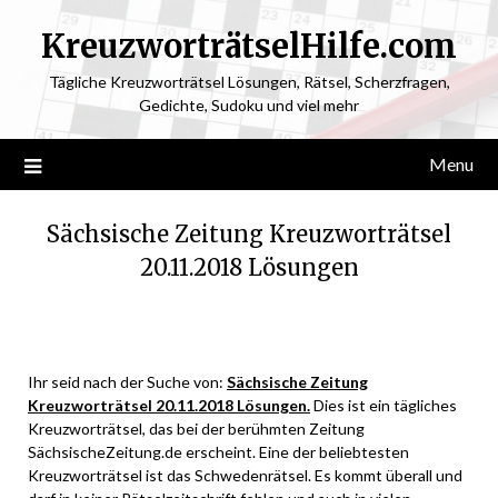
KreuzworträtselHilfe.com
Tägliche Kreuzworträtsel Lösungen, Rätsel, Scherzfragen,
Gedichte, Sudoku und viel mehr
Menu
Sächsische Zeitung Kreuzworträtsel
20.11.2018 Lösungen
Posted
by
on
ardit
Ihr seid nach der Suche von:
Sächsische Zeitung
November
Kreuzworträtsel 20.11.2018 Lösungen.
Dies ist ein tägliches
20,
Kreuzworträtsel, das bei der berühmten Zeitung
2018
SächsischeZeitung.de erscheint. Eine der beliebtesten
Kreuzworträtsel ist das Schwedenrätsel. Es kommt überall und