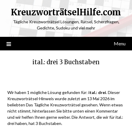
KreuzworträtselHilfe.com
Tägliche Kreuzworträtsel Lösungen, Rätsel, Scherzfragen,
Gedichte, Sudoku und viel mehr
Menu
ital.: drei 3 Buchstaben
Posted
by
on
ardit
Wir haben 1 mögliche Lösung gefunden für:
ital.: drei
. Dieser
May
Kreuzworträtsel-Hinweis wurde zuletzt am 13 Mai 2026 im
12,
beliebten Das Tägliche Kreuzworträtsel gesehen. Wenn etwas
2026
nicht stimmt, hinterlassen Sie bitte unten einen Kommentar
und wir helfen Ihnen gerne weiter. Die Antwort, die wir für ital.:
drei haben, hat 3 Buchstaben.