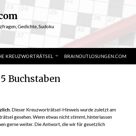
.com
rzfragen, Gedichte, Sudoku
HE KREUZWORTRÄTSEL
BRAINOUTLOSUNGEN.COM
h 5 Buchstaben
Posted
by
on
ardit
zlich
. Dieser Kreuzworträtsel-Hinweis wurde zuletzt am
May
ätsel gesehen. Wenn etwas nicht stimmt, hinterlassen
12,
en gerne weiter. Die Antwort, die wir für gesetzlich
2026